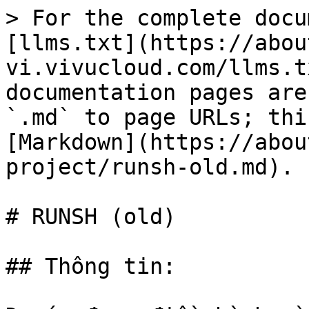
> For the complete docu
[llms.txt](https://abou
vi.vivucloud.com/llms.t
documentation pages are
`.md` to page URLs; thi
[Markdown](https://abou
project/runsh-old.md).

# RUNSH (old)

## Thông tin:
